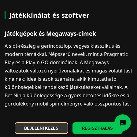
Játékkínálat és szoftver
Játékgépek és Megaways-címek
A slot-részleg a gerincoszlop, vegyes klasszikus és
modern témákkal. Népszerű nevek, mint a Pragmatic
Play és a Play'n GO dominálnak. A Megaways-
változatok változó nyerővonalakat és magas volatilitást
kínálnak: ideális azok számára, akik kimutatható
különbségekkel rendelkező játéküléseket vállalnak. A
Bet Ninja különlegessége a gyors betöltési időkre és a
gördülékeny mobil spin-élményre való összpontosítás.
Asztali játékok és RNG-változatok
BEJELENTKEZÉS
REGISZTRÁLÁS
Vannak digitális verziók a rulett, blackjack és baccarat