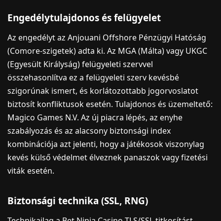
Engedélytulajdonos és felügyelet
Az engedélyt az Anjouani Offshore Pénzügyi Hatóság
(Comore-szigetek) adta ki. Az MGA (Málta) vagy UKGC
(Egyesült Királyság) felügyeleti szervvel
összehasonlítva ez a felügyeleti szerv kevésbé
szigorúnak ismert, és korlátozottabb jogorvoslatot
biztosít konfliktusok esetén. Tulajdonos és üzemeltető:
Magico Games N.V. Az új piacra lépés, az enyhe
szabályozás és az alacsony biztonsági index
kombinációja azt jelenti, hogy a játékosok viszonylag
kevés külső védelmet élveznek panaszok vagy fizetési
viták esetén.
Biztonsági technika (SSL, RNG)
Technikailag a Bet Ninja Casino TLS/SSL titkosítást