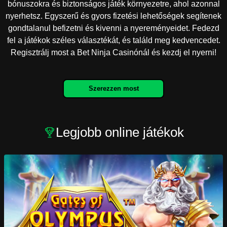
bónuszokra és biztonságos játék környezetre, ahol azonnal
nyerhetsz. Egyszerű és gyors fizetési lehetőségek segítenek
gondtalanul befizetni és kivenni a nyereményeidet. Fedezd
fel a játékok széles választékát, és találd meg kedvencedet.
Regisztrálj most a Bet Ninja Casinónál és kezdj el nyerni!
Szerezzen most
Legjobb online játékok