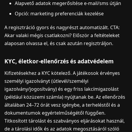
Alapvető adatok megerősítése e-mail/sms útján
Opció: marketing preferenciák kezelése
A regisztráció gyors és nagyrészt automatizált. CTA:
Akar valaki mégis csatlakozni? Először a feltételeket
alaposan olvassa el, és csak azután regisztráljon.
KYC, életkor-ellenőrzés és adatvédelem
Kifizetésekhez a KYC kötelező. A játékosok érvényes
személyi igazolványt (útlevél/személyi
igazolvány/jogosítvány) és egy friss lakcímigazolást
(például közüzemi számla) nyújtanak be. Az ellenőrzés
általában 24–72 órát vesz igénybe, a terheléstől és a
dokumentumok egyértelműségétől függően.
Titkosított tárolást és szabványos eljárásokat használ,
de a tárolási idők és az adatok megosztásáról szóló